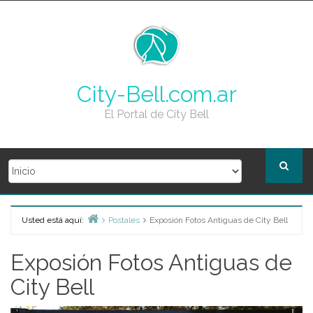
Skip
to
content
City-Bell.com.ar
El Portal de City Bell
Usted está aquí:
Postales
Exposión Fotos Antiguas de City Bell
Home
Exposión Fotos Antiguas de
City Bell