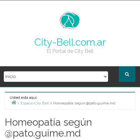
Skip
to
content
City-Bell.com.ar
El Portal de City Bell
Usted está aquí:
Espacio City Bell
Homeopatía según @pato.guime.md
Home
Homeopatía según
@pato.guime.md