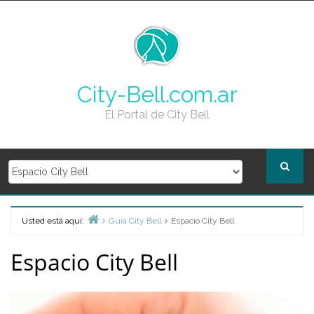
Skip
to
content
City-Bell.com.ar
El Portal de City Bell
Usted está aquí:
Guia City Bell
Espacio City Bell
Home
Espacio City Bell