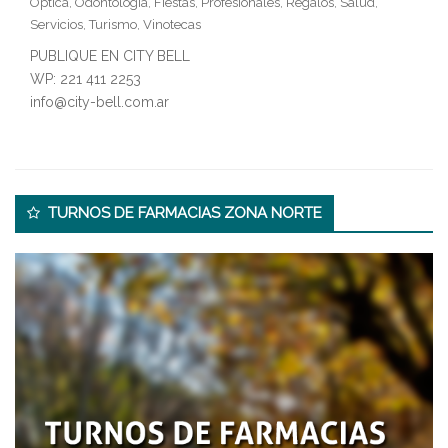
Optica
Odontología
Fiestas
Profesionales
Regalos
Salud
,
,
,
,
,
,
Servicios
Turismo
Vinotecas
,
,
PUBLIQUE EN CITY BELL
WP: 221 411 2253
info@city-bell.com.ar
Secondary
TURNOS DE FARMACIAS ZONA NORTE
Sidebar