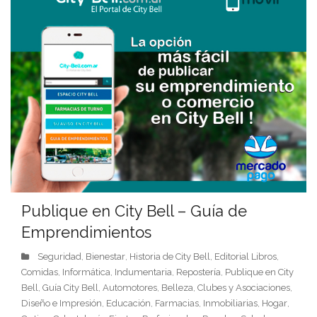
Publique en City Bell – Guía de
Emprendimientos
Seguridad
Bienestar
Historia de City Bell
Editorial Libros
,
,
,
,
Comidas
Informática
Indumentaria
Repostería
Publique en City
,
,
,
,
Bell
Guía City Bell
Automotores
Belleza
Clubes y Asociaciones
,
,
,
,
,
Diseño e Impresión
Educación
Farmacias
Inmobiliarias
Hogar
,
,
,
,
,