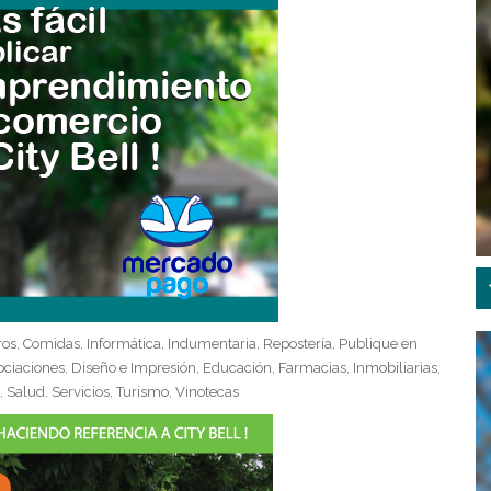
ros
Comidas
Informática
Indumentaria
Repostería
Publique en
,
,
,
,
,
ociaciones
Diseño e Impresión
Educación
Farmacias
Inmobiliarias
,
,
,
,
,
Salud
Servicios
Turismo
Vinotecas
,
,
,
,