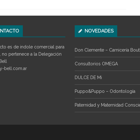
NTACTO
NOVEDADES
cto es de indole comercial para
Don Clemente – Carnicería Bout
, no pertenece a la Delegación
Bell
Consultorios OMEGA
y-bell.com.ar
DULCE DE Mi
Puppo&Puppo – Odontología
Paternidad y Maternidad Consci