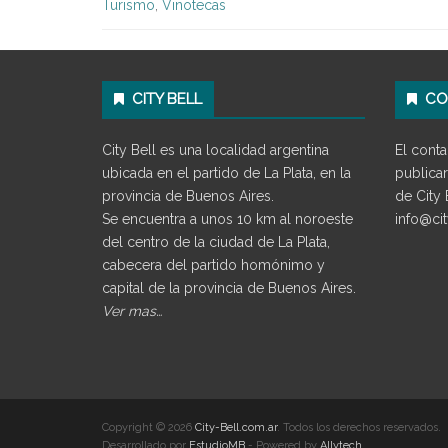
Turismo
,
Vinotecas
CITY BELL
CO
City Bell es una localidad argentina
El conta
ubicada en el partido de La Plata, en la
publicar
provincia de Buenos Aires.
de City 
Se encuentra a unos 10 km al noroeste
info@cit
del centro de la ciudad de La Plata,
cabecera del partido homónimo y
capital de la provincia de Buenos Aires.
Ver mas…
Copyright © 2026
City-Bell.com.ar
. Todos los derechos reservados.
Desarrollado por
EstudioMB
- Powered by
Allytech