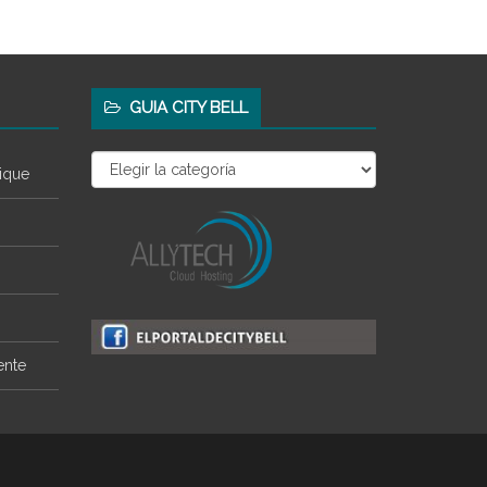
GUIA CITY BELL
Guia
ique
City
Bell
ente