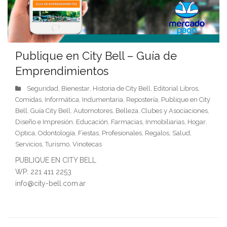
Publique en City Bell – Guía de
Emprendimientos
Seguridad
Bienestar
Historia de City Bell
Editorial Libros
,
,
,
,
Comidas
Informática
Indumentaria
Repostería
Publique en City
,
,
,
,
Bell
Guía City Bell
Automotores
Belleza
Clubes y Asociaciones
,
,
,
,
,
Diseño e Impresión
Educación
Farmacias
Inmobiliarias
Hogar
,
,
,
,
,
Optica
Odontología
Fiestas
Profesionales
Regalos
Salud
,
,
,
,
,
,
Servicios
Turismo
Vinotecas
,
,
PUBLIQUE EN CITY BELL
WP: 221 411 2253
info@city-bell.com.ar