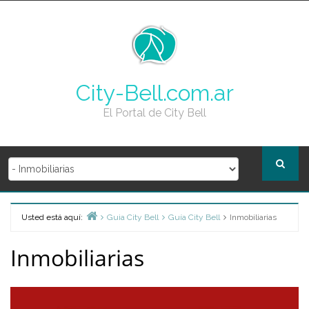
Skip
to
content
City-Bell.com.ar
El Portal de City Bell
Usted está aquí:
Guia City Bell
Guía City Bell
Inmobiliarias
Home
Inmobiliarias