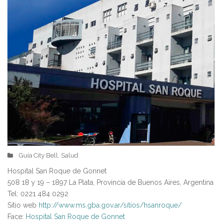
Guía City Bell
Salud
,
Hospital San Roque de Gonnet
508 18 y 19 – 1897 La Plata, Provincia de Buenos Aires, Argentina
Tel: 0221 484 0292
Sitio web
http://www.ms.gba.gov.ar/sitios/hsanroque/
Face:
Hospital San Roque de Gonnet