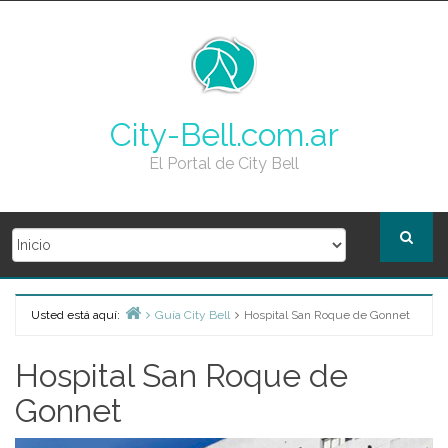
Skip
to
content
City-Bell.com.ar
El Portal de City Bell
Usted está aquí:
Guía City Bell
Hospital San Roque de Gonnet
Home
Hospital San Roque de
Gonnet