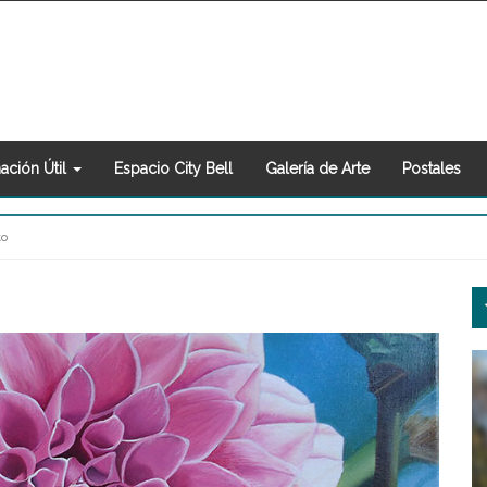
ación Útil
Espacio City Bell
Galería de Arte
Postales
to
S
S