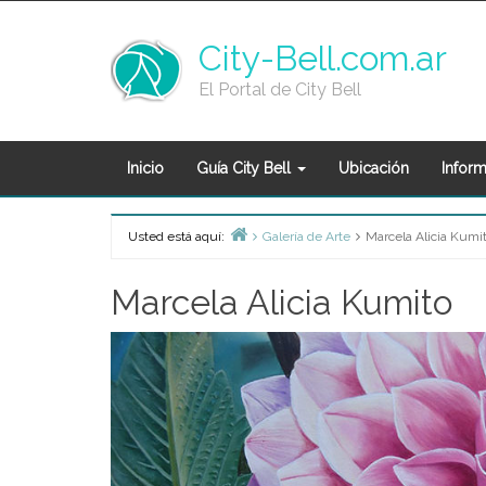
Skip
to
City-Bell.com.ar
content
El Portal de City Bell
Inicio
Guía City Bell
Ubicación
Inform
Usted está aquí:
Galería de Arte
Marcela Alicia Kumi
Home
Marcela Alicia Kumito